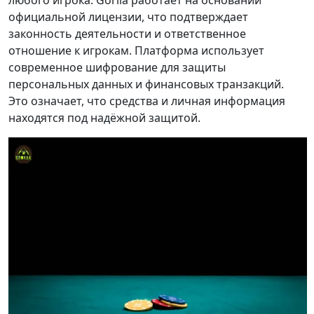
любого игрока. Gorila работает на основании
официальной лицензии, что подтверждает
законность деятельности и ответственное
отношение к игрокам. Платформа использует
современное шифрование для защиты
персональных данных и финансовых транзакций.
Это означает, что средства и личная информация
находятся под надёжной защитой.