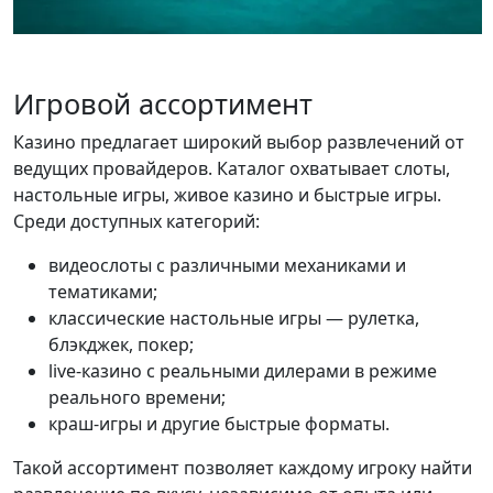
Игровой ассортимент
Казино предлагает широкий выбор развлечений от
ведущих провайдеров. Каталог охватывает слоты,
настольные игры, живое казино и быстрые игры.
Среди доступных категорий:
видеослоты с различными механиками и
тематиками;
классические настольные игры — рулетка,
блэкджек, покер;
live-казино с реальными дилерами в режиме
реального времени;
краш-игры и другие быстрые форматы.
Такой ассортимент позволяет каждому игроку найти